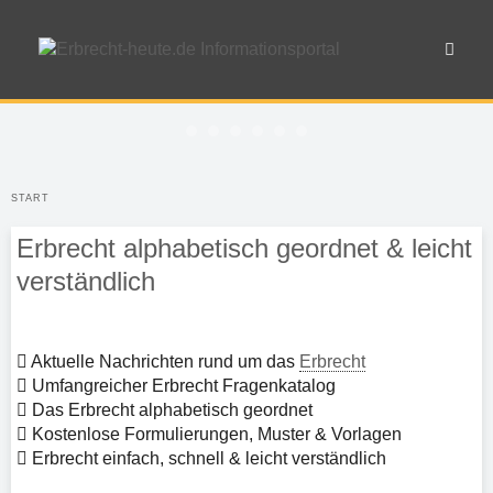
Berliner Testament
Erben erster Ordnung
Pflichtteil beim Erben
Vollmacht richtig schreiben
Verwandtschaftsverhältnis
Hofschulden & Abfindu
START
Erbrecht alphabetisch geordnet & leicht
verständlich
Aktuelle Nachrichten rund um das
Erbrecht
Umfangreicher Erbrecht Fragenkatalog
Berliner Testament
Das Erbrecht alphabetisch geordnet
Vollmachten
Erbrecht
gesetzliche Erbfolge
Erben
Pflichtteil
Kostenlose Formulierungen, Muster & Vorlagen
Testament
Erbrecht einfach, schnell & leicht verständlich