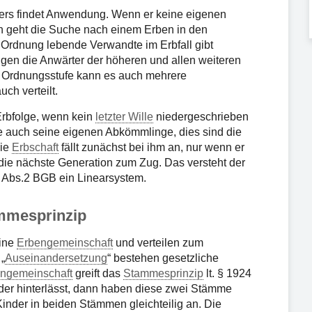
rs findet Anwendung. Wenn er keine eigenen
n geht die Suche nach einem Erben in den
 Ordnung lebende Verwandte im Erbfall gibt
gen die Anwärter der höheren und allen weiteren
r Ordnungsstufe kann es auch mehrere
ch verteilt.
Erbfolge, wenn kein
letzter Wille
niedergeschrieben
ge auch seine eigenen Abkömmlinge, dies sind die
Die
Erbschaft
fällt zunächst bei ihm an, nur wenn er
 die nächste Generation zum Zug. Das versteht der
 Abs.2 BGB ein Linearsystem.
ammesprinzip
eine
Erbengemeinschaft
und verteilen zum
„
Auseinandersetzung
“ bestehen gesetzliche
ngemeinschaft
greift das
Stammesprinzip
lt. § 1924
er hinterlässt, dann haben diese zwei Stämme
 Kinder in beiden Stämmen gleichteilig an. Die