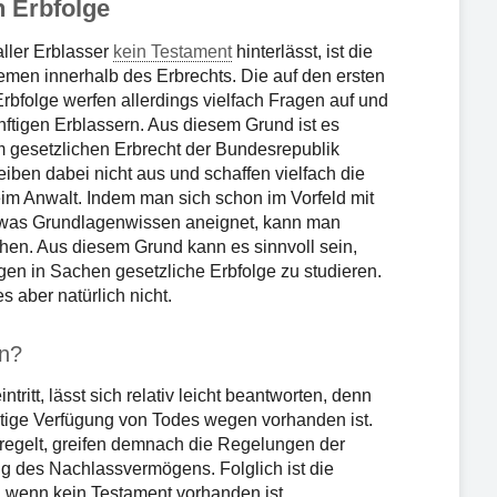
n Erbfolge
aller Erblasser
kein Testament
hinterlässt, ist die
emen innerhalb des Erbrechts. Die auf den ersten
rbfolge werfen allerdings vielfach Fragen auf und
nftigen Erblassern. Aus diesem Grund ist es
em gesetzlichen Erbrecht der Bundesrepublik
ben dabei nicht aus und schaffen vielfach die
eim Anwalt. Indem man sich schon im Vorfeld mit
etwas Grundlagenwissen aneignet, kann man
hen. Aus diesem Grund kann es sinnvoll sein,
gen in Sachen gesetzliche Erbfolge zu studieren.
s aber natürlich nicht.
in?
tritt, lässt sich relativ leicht beantworten, denn
itige Verfügung von Todes wegen vorhanden ist.
regelt, greifen demnach die Regelungen der
ng des Nachlassvermögens. Folglich ist die
 wenn kein Testament vorhanden ist.