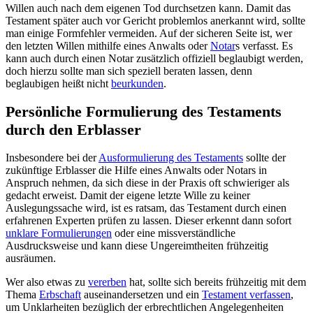
Willen auch nach dem eigenen Tod durchsetzen kann. Damit das
Testament später auch vor Gericht problemlos anerkannt wird, sollte
man einige Formfehler vermeiden. Auf der sicheren Seite ist, wer
den letzten Willen mithilfe eines Anwalts oder
Notar
s verfasst. Es
kann auch durch einen Notar zusätzlich offiziell beglaubigt werden,
doch hierzu sollte man sich speziell beraten lassen, denn
beglaubigen heißt nicht
beurkunden
.
Persönliche Formulierung des Testaments
durch den Erblasser
Insbesondere bei der
Ausformulierung des Testaments
sollte der
zukünftige Erblasser die Hilfe eines Anwalts oder Notars in
Anspruch nehmen, da sich diese in der Praxis oft schwieriger als
gedacht erweist. Damit der eigene letzte Wille zu keiner
Auslegungssache wird, ist es ratsam, das Testament durch einen
erfahrenen Experten prüfen zu lassen. Dieser erkennt dann sofort
unklare Formulierungen
oder eine missverständliche
Ausdrucksweise und kann diese Ungereimtheiten frühzeitig
ausräumen.
Wer also etwas zu
vererben
hat, sollte sich bereits frühzeitig mit dem
Thema
Erbschaft
auseinandersetzen und ein
Testament verfassen
,
um Unklarheiten bezüglich der erbrechtlichen Angelegenheiten