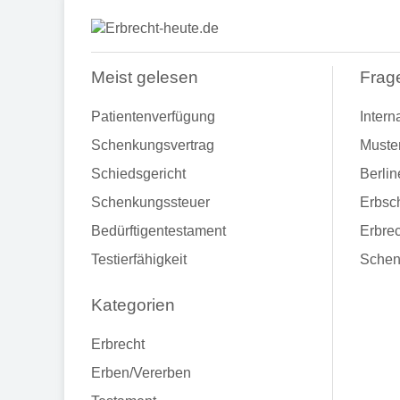
Meist gelesen
Frag
Patientenverfügung
Intern
Schenkungsvertrag
Muste
Schiedsgericht
Berlin
Schenkungssteuer
Erbsch
Bedürftigentestament
Erbrec
Testierfähigkeit
Schen
Kategorien
Erbrecht
Erben/Vererben