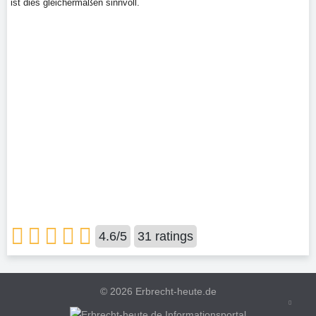
ist dies gleichermaßen sinnvoll.
4.6
/
5
31
ratings
©
2026 Erbrecht-heute.de