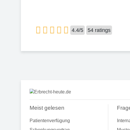
4.4
/
5
54
ratings
Meist gelesen
Frag
Patientenverfügung
Intern
Schenkungsvertrag
Muste