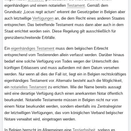
eigenhändigen und einem notariellen
Testament
. Gemäß dem
Grundsatz „Locus regit actum“ erkennt der Gesetzgeber in Belgien aber
auch letztwillige
Verfügungen
an, die dem Recht eines anderen Staates
entsprechen. Das betreffende Testament muss dann aber auch in dem
Staat errichtet worden sein. Diese Regelung gilt ausschließlich für
grenzüberschreitende Erbfälle.
Ein
eigenhändiges Testament
muss dem belgischen Erbrecht
entsprechend vom Testierenden allein verfasst werden. Darüber hinaus
bedarf eine solche Verfügung von Todes wegen der Unterschrift des
künftigen Erblassers und muss außerdem mit dem Datum versehen
werden. Nur wenn all dies der Fall ist, liegt ein in Belgien rechtskräftiges
eigenhändiges Testament vor. Alternativ besteht auch die Möglichkeit,
ein
notarielles Testament
zu errichten. Wie der Name bereits aussagt
wird eine derartige Verfügung durch einen anerkannten Notar öffentlich
beurkundet. Notarielle Testamente müssen in Belgien nicht nur von
einem Notar beurkundet werden, sondern ebenfalls ins Zentralregister
der letztwilligen Verfügungen, das vom königlichen Verband belgischer
Notare verwaltet wird, eingetragen werden.
In Belgien herrscht im Allgemeinen eine
Testierfreiheit
, sodass es