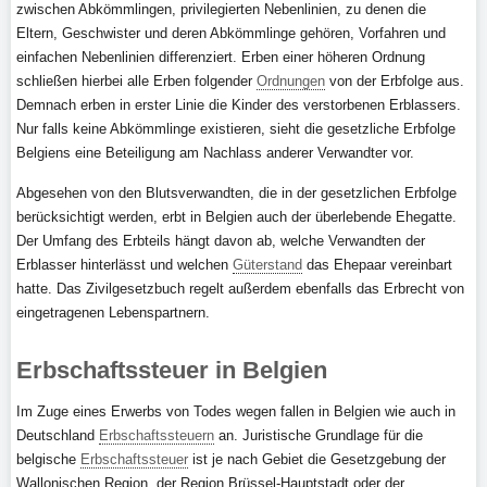
zwischen Abkömmlingen, privilegierten Nebenlinien, zu denen die
Eltern, Geschwister und deren Abkömmlinge gehören, Vorfahren und
einfachen Nebenlinien differenziert. Erben einer höheren Ordnung
schließen hierbei alle Erben folgender
Ordnungen
von der Erbfolge aus.
Demnach erben in erster Linie die Kinder des verstorbenen Erblassers.
Nur falls keine Abkömmlinge existieren, sieht die gesetzliche Erbfolge
Belgiens eine Beteiligung am Nachlass anderer Verwandter vor.
Abgesehen von den Blutsverwandten, die in der gesetzlichen Erbfolge
berücksichtigt werden, erbt in Belgien auch der überlebende Ehegatte.
Der Umfang des Erbteils hängt davon ab, welche Verwandten der
Erblasser hinterlässt und welchen
Güterstand
das Ehepaar vereinbart
hatte. Das Zivilgesetzbuch regelt außerdem ebenfalls das Erbrecht von
eingetragenen Lebenspartnern.
Erbschaftssteuer in Belgien
Im Zuge eines Erwerbs von Todes wegen fallen in Belgien wie auch in
Deutschland
Erbschaftssteuern
an. Juristische Grundlage für die
belgische
Erbschaftssteuer
ist je nach Gebiet die Gesetzgebung der
Wallonischen Region, der Region Brüssel-Hauptstadt oder der