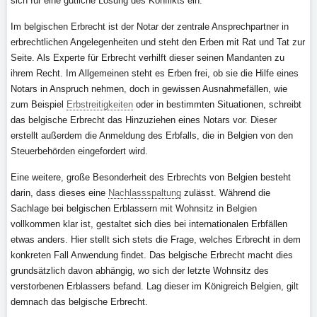
sich für eine gütliche Lösung des Konflikts ein.
Im belgischen Erbrecht ist der Notar der zentrale Ansprechpartner in
erbrechtlichen Angelegenheiten und steht den Erben mit Rat und Tat zur
Seite. Als Experte für Erbrecht verhilft dieser seinen Mandanten zu
ihrem Recht. Im Allgemeinen steht es Erben frei, ob sie die Hilfe eines
Notars in Anspruch nehmen, doch in gewissen Ausnahmefällen, wie
zum Beispiel
Erbstreitigkeiten
oder in bestimmten Situationen, schreibt
das belgische Erbrecht das Hinzuziehen eines Notars vor. Dieser
erstellt außerdem die Anmeldung des Erbfalls, die in Belgien von den
Steuerbehörden eingefordert wird.
Eine weitere, große Besonderheit des Erbrechts von Belgien besteht
darin, dass dieses eine
Nachlassspaltung
zulässt. Während die
Sachlage bei belgischen Erblassern mit Wohnsitz in Belgien
vollkommen klar ist, gestaltet sich dies bei internationalen Erbfällen
etwas anders. Hier stellt sich stets die Frage, welches Erbrecht in dem
konkreten Fall Anwendung findet. Das belgische Erbrecht macht dies
grundsätzlich davon abhängig, wo sich der letzte Wohnsitz des
verstorbenen Erblassers befand. Lag dieser im Königreich Belgien, gilt
demnach das belgische Erbrecht.