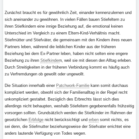
Zunächst braucht es für gewöhnlich Zeit, einander kennenzulernen und
sich aneinander zu gewöhnen. In vielen Fällen bauen Stiefeltern zu
ihren Stiefkindern eine innige Beziehung auf, die emotional keinen
Unterschied im Vergleich zu einem Eltern-Kind-Verhältnis macht.
Stiefmütter und Stiefväter, die gemeinsam mit den Kindern ihres neuen
Partners leben, während die leiblichen Kinder aus der früheren
Beziehung bei dem Ex-Partner leben, haben nicht selten eine engere
Beziehung zu ihren
Stiefkinder
n, weil sie mit diesen den Alltag erleben.
Durch Streitigkeiten in der früheren Verbindung kommt es häufig auch
zu Verfremdungen ob gewollt oder ungewollt.
Die Situation innerhalb einer
Patchwork-Familie
kann somit durchaus
kompliziert werden, obwohl sich der Familienalltag in der Regel recht
unkompliziert gestaltet. Bezüglich des Erbrechts lässt sich dies
allerdings nicht behaupten, weshalb Stiefeltern gegebenenfalls frühzeitig
vorsorgen sollten. Grundsätzlich werden die Stiefkinder im Rahmen der
gesetzlichen
Erbfolge
nicht berücksichtigt und
erben
somit nichts, es
sei denn, die Stiefmutter beziehungsweise der Stiefvater errichtet eine
anders lautende Verfügung von Todes wegen.