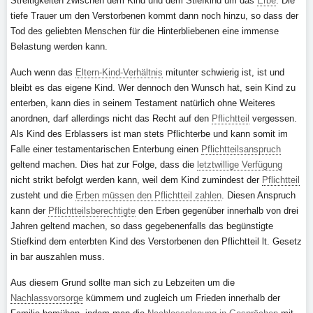
Streitigkeiten zwischen dem Kind und dem Stiefkind um das
Erbe
. Die
tiefe Trauer um den Verstorbenen kommt dann noch hinzu, so dass der
Tod des geliebten Menschen für die Hinterbliebenen eine immense
Belastung werden kann.
Auch wenn das
Eltern-Kind-Verhältnis
mitunter schwierig ist, ist und
bleibt es das eigene Kind. Wer dennoch den Wunsch hat, sein Kind zu
enterben, kann dies in seinem Testament natürlich ohne Weiteres
anordnen, darf allerdings nicht das Recht auf den
Pflichtteil
vergessen.
Als Kind des Erblassers ist man stets Pflichterbe und kann somit im
Falle einer testamentarischen Enterbung einen
Pflichtteilsanspruch
geltend machen. Dies hat zur Folge, dass die
letztwillige Verfügung
nicht strikt befolgt werden kann, weil dem Kind zumindest der
Pflichtteil
zusteht und die
Erben müssen den Pflichtteil zahlen
. Diesen Anspruch
kann der
Pflichtteilsberechtigte
den Erben gegenüber innerhalb von drei
Jahren geltend machen, so dass gegebenenfalls das begünstigte
Stiefkind dem enterbten Kind des Verstorbenen den Pflichtteil lt. Gesetz
in bar auszahlen muss.
Aus diesem Grund sollte man sich zu Lebzeiten um die
Nachlassvorsorge
kümmern und zugleich um Frieden innerhalb der