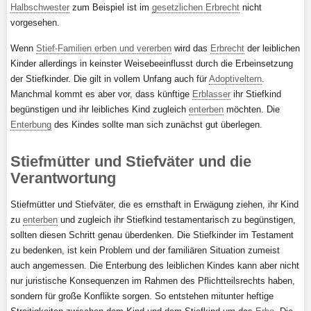
Halbschwester
zum Beispiel ist im
gesetzlichen Erbrecht
nicht
vorgesehen.
Wenn
Stief-Familien erben und vererben
wird das
Erbrecht
der leiblichen
Kinder allerdings in keinster Weisebeeinflusst durch die Erbeinsetzung
der Stiefkinder. Die gilt in vollem Unfang auch für
Adoptiveltern
.
Manchmal kommt es aber vor, dass künftige
Erblasser
ihr Stiefkind
begünstigen und ihr leibliches Kind zugleich
enterben
möchten. Die
Enterbung
des Kindes sollte man sich zunächst gut überlegen.
Stiefmütter und Stiefväter und die
Verantwortung
Stiefmütter und Stiefväter, die es ernsthaft in Erwägung ziehen, ihr Kind
zu
enterben
und zugleich ihr Stiefkind testamentarisch zu begünstigen,
sollten diesen Schritt genau überdenken. Die Stiefkinder im Testament
zu bedenken, ist kein Problem und der familiären Situation zumeist
auch angemessen. Die Enterbung des leiblichen Kindes kann aber nicht
nur juristische Konsequenzen im Rahmen des Pflichtteilsrechts haben,
sondern für große Konflikte sorgen. So entstehen mitunter heftige