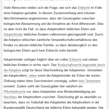
Viele Menschen stellen sich die Frage, wie sich das
Erbrecht
im Falle
einer Adoption gestaltet. In diesem Zusammenhang wird mitunter
fälschlicherweise angenommen, dass der Gesetzgeber zwischen
biologischer Abstammung und der Annahme als Kind differenziert. Dies
ist aber nicht der Fall, so dass Adoptiveltern leiblichen Eltern und
Adoptivkinder
leiblichen Kindern vollkommen gleichgestellt sind. Durch
die Adoption erlöschen sämtliche Verwandtschaftsverhältnisse des
Kindes zu dessen leiblicher Familie, so dass diesbezüglich zu den
biologischen Eltern auch kein Erbrecht mehr besteht.
Adoptivkinder verfügen folglich über ein volles
Erbrecht
und stehen
leiblichen Kindern in nichts nach. Das
Kindschaftsrecht begründet durch
die Adoption
sorgt für diese Gleichstellung der Adoptierten. Versterben
die Adoptiveltern,
erben
somit die Adoptivkinder als Erben der ersten
Ordnung neben ihren Geschwistern vorrangig, sofern
kein Testament
existiert. Zudem sieht der Gesetzgeber hier natürlich ein
Pflichtteilsrecht
vor, dass Adoptierten eine Mindestbeteiligung am
Nachlass
der Adoptiveltern zusichert. Gleichzeitig gilt es ebenfalls zu
beachten, dass im Todesfall des Adoptierten die Adoptiveltern in der
Bundesrepublik Deutschland wie leibliche Eltern behandelt werden. Hat