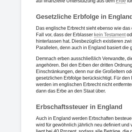
auf finanzielle Unterstützung aus dem
Erbe
fü
Gesetzliche Erbfolge in Englan
Das englische Erbrecht sieht ebenso wie das
Fall vor, dass der Erblasser
kein Testament
od
hinterlassen hat. Diesbezüglich existieren 
Parallelen, denn auch in England basiert die 
Demnach erben ausschließlich Verwandte, die 
angehören. Bei den Erben der dritten Ordnun
Einschränkungen, denn nur die Großeltern ode
gesetzlichen Erbfolge berücksichtigt. Für den 
werden im englischen Erbrecht nicht entfernte
dann das Erbe an den Staat über.
Erbschaftssteuer in England
Auch in England werden Erbschaften besteuert
wird für gewöhnlich jährlich neu definiert und
liegt bei 40 Prozent, sodass alle Beträge, die