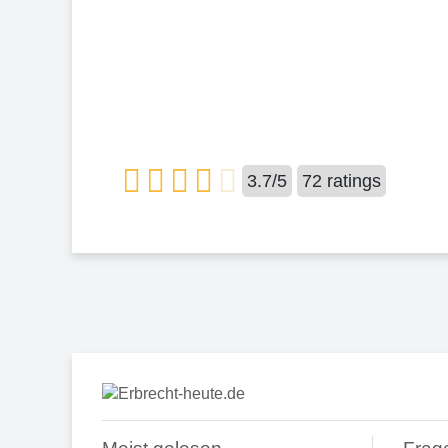
3.7
/
5
72
ratings