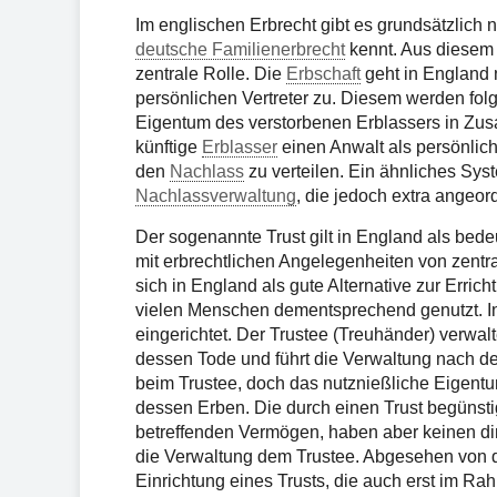
Im englischen Erbrecht gibt es grundsätzlich 
deutsche Familienerbrecht
kennt. Aus diesem 
zentrale Rolle. Die
Erbschaft
geht in England 
persönlichen Vertreter zu. Diesem werden folgl
Eigentum des verstorbenen Erblassers in Zu
künftige
Erblasser
einen Anwalt als persönlich
den
Nachlass
zu verteilen. Ein ähnliches Sys
Nachlassverwaltung
, die jedoch extra angeor
Der sogenannte Trust gilt in England als bed
mit erbrechtlichen Angelegenheiten von zentra
sich in England als gute Alternative zur Erri
vielen Menschen dementsprechend genutzt. In 
eingerichtet. Der Trustee (Treuhänder) verwal
dessen Tode und führt die Verwaltung nach de
beim Trustee, doch das nutznießliche Eigen
dessen Erben. Die durch einen Trust begüns
betreffenden Vermögen, haben aber keinen dire
die Verwaltung dem Trustee. Abgesehen von de
Einrichtung eines Trusts, die auch erst im R