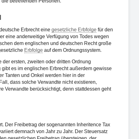
r die betreffenden Personen.
d
 deutsche Erbrecht eine
gesetzliche Erbfolge
für den
er eine anderweitige Verfügung von Todes wegen
zwischen dem englischen und deutschen Recht große
gesetzliche
Erbfolge
auf dem Ordnungssystem.
der ersten, zweiten oder dritten Ordnung
g gibt es im englischen Erbrecht außerdem gewisse
r Tanten und Onkel werden hier in der
Fall, dass solche Verwandte nicht existieren,
re Verwandte berücksichtigt, denn stattdessen geht
. Der Freibetrag der sogenannten Inheritence Tax
 variiert demnach von Jahr zu Jahr. Der Steuersatz
 den gesetzlichen Freibetrag übersteigen, der