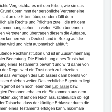
nichts Vergleichbares mit den
Erben
, wie sie
das
Grund übernimmt der persönliche Vertreter eine
nicht an die
Erben
über, sondern fällt dem
ich alle Rechte und Pflichten zuteil, die mit dem
sammenhang stehen. In vielen Fällen benennen
en Vertreter und übertragen diesem die Aufgabe,
tem kennen wir in Deutschland in Bezug auf die
dnet wird und nicht automatisch abläuft.
eutende Rechtsinstitution und ist im Zusammenhang
ler Bedeutung. Die Einrichtung eines Trusts hat
chtung eines Testaments bewährt und wird daher von
der Regel wird ein Trust noch zu Lebzeiten
tet das Vermögen des Erblassers dann bereits vor
ssen Ableben weiter. Das rechtliche Eigentum liegt
tum gehört dem noch lebenden
Erblasser
bzw.
tigten Personen erhalten ein Einkommen aus dem
kten Zugriff auf den Nachlass, schließlich obliegt
r Tatsache, dass der künftige Erblasser durch die
ahmen eines Testaments erfolgen kann, maximale