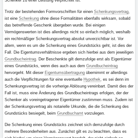
Schenker zu einer Leistung verpflichtet ist.
Trotz der bestehenden Formvorschriften für einen
Schenkungsvertrag
,
ist eine
Schenkung
ohne diese Formalitäten ebenfalls wirksam, sobald
das betreffende Geschenk übergeben wurde. Bei einigen
Vermögenswerten ist dies allerdings nicht so einfach möglich, weshalb
ein rechtmäßiger Schenkungsvertrag absolut unverzichtbar ist. Vor
allem, wenn es um die Schenkung eines Grundstücks geht, ist dies der
Fall. Die Eigentumsverhältnisse ergeben sich hierbei aus dem jeweiligen
Grundbucheintrag
. Der Beschenkte gilt demzufolge erst als Eigentümer
eines Grundstücks, wenn dies auch aus dem
Grundbucheintrag
hervorgeht. Mit dieser
Eigentumsübertragung
übernimmt er allerdings
auch die Verpflichtungen für eine eventuelle
Hypothek
, es sei denn im
Schenkungsvertrag ist die vorherige Ablösung vereinbart. Damit dies der
Fall ist, muss eine Änderung des Grundbucheintrags erfolgen, der der
Schenker als voreingetragener Eigentümer zustimmen muss. Zudem ist
der Schenkungsvertrag als notarielle Urkunde, die die Schenkung des
Grundstücks besiegelt, beim
Grundbuchamt
vorzulegen.
Die Schenkung eines Grundstücks zeichnet sich demzufolge durch
mehrere Besonderheiten aus. Zunächst gilt es zu beachten, dass es