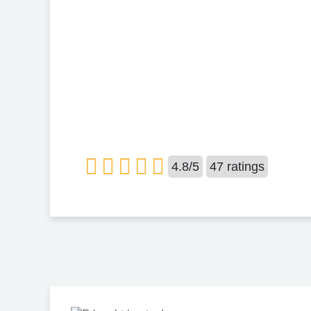
4.8
/
5
47
ratings