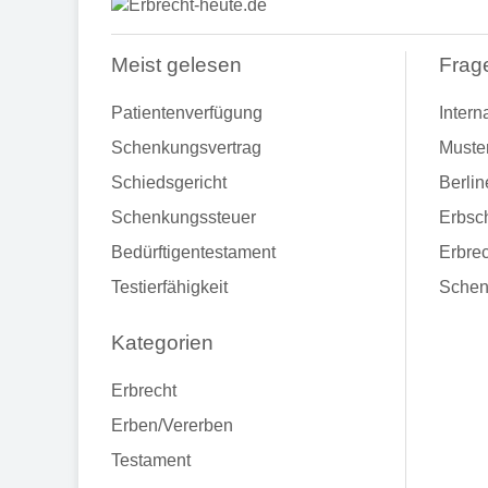
Meist gelesen
Frag
Patientenverfügung
Intern
Schenkungsvertrag
Muste
Schiedsgericht
Berlin
Schenkungssteuer
Erbsch
Bedürftigentestament
Erbrec
Testierfähigkeit
Schen
Kategorien
Erbrecht
Erben/Vererben
Testament