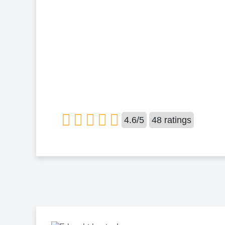
4.6
/
5
48
ratings