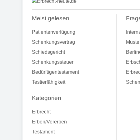
Meist gelesen
Frag
Patientenverfügung
Intern
Schenkungsvertrag
Muste
Schiedsgericht
Berlin
Schenkungssteuer
Erbsch
Bedürftigentestament
Erbrec
Testierfähigkeit
Schen
Kategorien
Erbrecht
Erben/Vererben
Testament