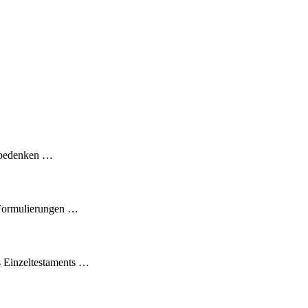
h bedenken …
 Formulierungen …
s Einzeltestaments …