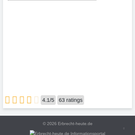
4.1
/
5
63
ratings
©
2026 Erbrecht-heute.de