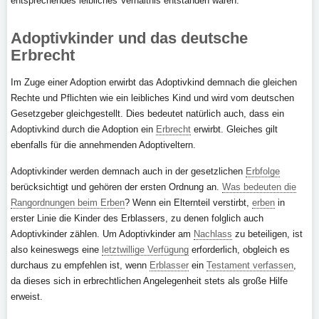
entsprechendes leibliches Verhältnis entstanden wären.
Adoptivkinder und das deutsche
Erbrecht
Im Zuge einer Adoption erwirbt das Adoptivkind demnach die gleichen
Rechte und Pflichten wie ein leibliches Kind und wird vom deutschen
Gesetzgeber gleichgestellt. Dies bedeutet natürlich auch, dass ein
Adoptivkind durch die Adoption ein
Erbrecht
erwirbt. Gleiches gilt
ebenfalls für die annehmenden Adoptiveltern.
Adoptivkinder werden demnach auch in der gesetzlichen
Erbfolge
berücksichtigt und gehören der ersten Ordnung an.
Was bedeuten die
Rangordnungen beim Erben
? Wenn ein Elternteil verstirbt,
erben
in
erster Linie die Kinder des Erblassers, zu denen folglich auch
Adoptivkinder zählen. Um Adoptivkinder am
Nachlass
zu beteiligen, ist
also keineswegs eine
letztwillige Verfügung
erforderlich, obgleich es
durchaus zu empfehlen ist, wenn
Erblasser
ein
Testament verfassen
,
da dieses sich in erbrechtlichen Angelegenheit stets als große Hilfe
erweist.