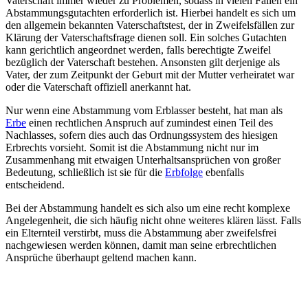
Vaterschaft immer wieder zu Problemen, sodass in vielen Fällen ein
Abstammungsgutachten erforderlich ist. Hierbei handelt es sich um
den allgemein bekannten Vaterschaftstest, der in Zweifelsfällen zur
Klärung der Vaterschaftsfrage dienen soll. Ein solches Gutachten
kann gerichtlich angeordnet werden, falls berechtigte Zweifel
bezüglich der Vaterschaft bestehen. Ansonsten gilt derjenige als
Vater, der zum Zeitpunkt der Geburt mit der Mutter verheiratet war
oder die Vaterschaft offiziell anerkannt hat.
Nur wenn eine Abstammung vom Erblasser besteht, hat man als
Erbe
einen rechtlichen Anspruch auf zumindest einen Teil des
Nachlasses, sofern dies auch das Ordnungssystem des hiesigen
Erbrechts vorsieht. Somit ist die Abstammung nicht nur im
Zusammenhang mit etwaigen Unterhaltsansprüchen von großer
Bedeutung, schließlich ist sie für die
Erbfolge
ebenfalls
entscheidend.
Bei der Abstammung handelt es sich also um eine recht komplexe
Angelegenheit, die sich häufig nicht ohne weiteres klären lässt. Falls
ein Elternteil verstirbt, muss die Abstammung aber zweifelsfrei
nachgewiesen werden können, damit man seine erbrechtlichen
Ansprüche überhaupt geltend machen kann.