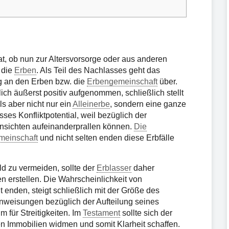
, ob nun zur Altersvorsorge oder aus anderen
 die
Erben
. Als Teil des Nachlasses geht das
 an den Erben bzw. die
Erbengemeinschaft
über.
ich äußerst positiv aufgenommen, schließlich stellt
ls aber nicht nur ein
Alleinerbe
, sondern eine ganze
sses Konfliktpotential, weil bezüglich der
nsichten aufeinanderprallen können.
Die
emeinschaft
und nicht selten enden diese Erbfälle
ld zu vermeiden, sollte der
Erblasser
daher
 erstellen. Die Wahrscheinlichkeit von
ht enden, steigt schließlich mit der Größe des
nweisungen bezüglich der Aufteilung seines
 für Streitigkeiten. Im
Testament
sollte sich der
en Immobilien widmen und somit Klarheit schaffen.