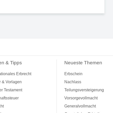
en & Tipps
Neueste Themen
ationales Erbrecht
Erbschein
r & Vorlagen
Nachlass
er Testament
Teilungsversteigerung
aftssteuer
Vorsorgevollmacht
ht
Generalvollmacht