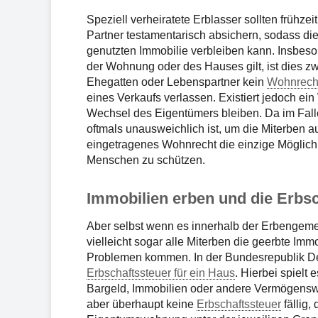
Speziell verheiratete Erblasser sollten frühz
Partner testamentarisch absichern, sodass d
genutzten Immobilie verbleiben kann. Insbeso
der Wohnung oder des Hauses gilt, ist dies z
Ehegatten oder Lebenspartner kein
Wohnrech
eines Verkaufs verlassen. Existiert jedoch ein
Wechsel des Eigentümers bleiben. Da im Fall
oftmals unausweichlich ist, um die Miterben a
eingetragenes Wohnrecht die einzige Möglichk
Menschen zu schützen.
Immobilien erben und die Erbsc
Aber selbst wenn es innerhalb der Erbengemei
vielleicht sogar alle Miterben die geerbte Im
Problemen kommen. In der Bundesrepublik De
Erbschaftssteuer für ein Haus
. Hierbei spielt 
Bargeld, Immobilien oder andere Vermögensw
aber überhaupt keine
Erbschaftssteuer
fällig,