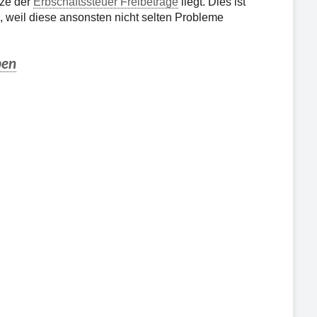
nze der
Erbschaftssteuer Freibeträge
liegt. Dies ist
, weil diese ansonsten nicht selten Probleme
ben