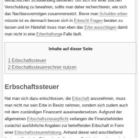
beträchtlichen Schuldenberg bestehen. Um sich vor einer solchen
Verschuldung zu bewahren, sollte man daher recherchieren, wie sich
das Nachlassvermögen zusammensetzt. Bevor man
Schulden erben
müsste ist es demnach besser sich in
Erbrecht Fragen
beraten zu
lassen und im Härtefall muss man eben das
Erbe ausschlagen
damit
man nicht in eine
Erbenhaftung
s-Falle läuft.
Inhalte auf dieser Seite
1
Erbschaftssteuer
2
Erbschaftssteuerrechner nutzen
Erbschaftssteuer
Hat man sich dazu entschlossen, die
Erbschaft
anzunehmen, muss
man nicht nur sein Erbe in Besitz nehmen, sondern sich zudem auch
mit dem zuständigen Finanzamt auseinandersetzen. Aufgrund der
allgemeinen
Erbschaftssteuerpflicht
verlangen die Finanzbehörden
zunächst ausführliche Angaben zur betreffenden Erbschaft in Form
einer
Erbschaftssteuererklärung
. Anhand dieser wird anschließend