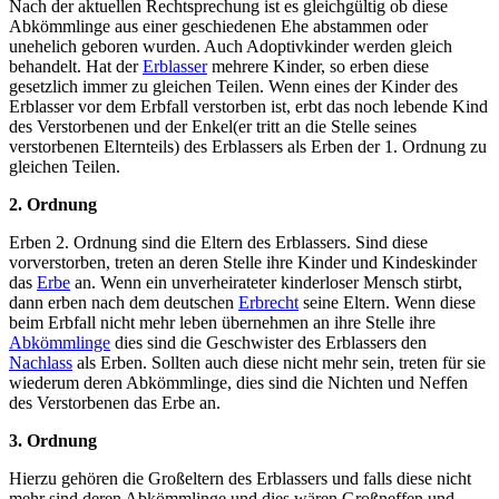
Nach der aktuellen Rechtsprechung ist es gleichgültig ob diese
Abkömmlinge aus einer geschiedenen Ehe abstammen oder
unehelich geboren wurden. Auch Adoptivkinder werden gleich
behandelt. Hat der
Erblasser
mehrere Kinder, so erben diese
gesetzlich immer zu gleichen Teilen. Wenn eines der Kinder des
Erblasser vor dem Erbfall verstorben ist, erbt das noch lebende Kind
des Verstorbenen und der Enkel(er tritt an die Stelle seines
verstorbenen Elternteils) des Erblassers als Erben der 1. Ordnung zu
gleichen Teilen.
2. Ordnung
Erben 2. Ordnung sind die Eltern des Erblassers. Sind diese
vorverstorben, treten an deren Stelle ihre Kinder und Kindeskinder
das
Erbe
an. Wenn ein unverheirateter kinderloser Mensch stirbt,
dann erben nach dem deutschen
Erbrecht
seine Eltern. Wenn diese
beim Erbfall nicht mehr leben übernehmen an ihre Stelle ihre
Abkömmlinge
dies sind die Geschwister des Erblassers den
Nachlass
als Erben. Sollten auch diese nicht mehr sein, treten für sie
wiederum deren Abkömmlinge, dies sind die Nichten und Neffen
des Verstorbenen das Erbe an.
3. Ordnung
Hierzu gehören die Großeltern des Erblassers und falls diese nicht
mehr sind deren Abkömmlinge und dies wären Großneffen und