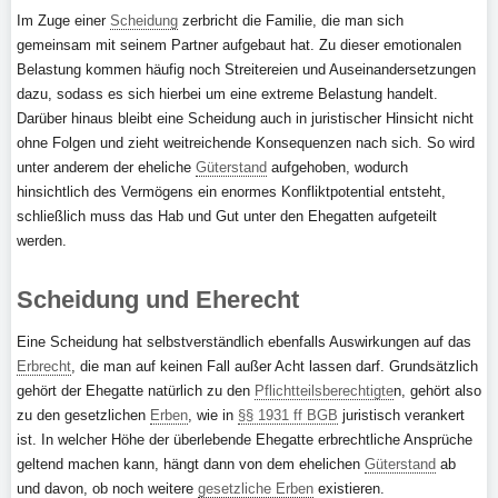
Im Zuge einer
Scheidung
zerbricht die Familie, die man sich
gemeinsam mit seinem Partner aufgebaut hat. Zu dieser emotionalen
Belastung kommen häufig noch Streitereien und Auseinandersetzungen
dazu, sodass es sich hierbei um eine extreme Belastung handelt.
Darüber hinaus bleibt eine Scheidung auch in juristischer Hinsicht nicht
ohne Folgen und zieht weitreichende Konsequenzen nach sich. So wird
unter anderem der eheliche
Güterstand
aufgehoben, wodurch
hinsichtlich des Vermögens ein enormes Konfliktpotential entsteht,
schließlich muss das Hab und Gut unter den Ehegatten aufgeteilt
werden.
Scheidung und Eherecht
Eine Scheidung hat selbstverständlich ebenfalls Auswirkungen auf das
Erbrecht
, die man auf keinen Fall außer Acht lassen darf. Grundsätzlich
gehört der Ehegatte natürlich zu den
Pflichtteilsberechtigte
n, gehört also
zu den gesetzlichen
Erben
, wie in
§§ 1931 ff BGB
juristisch verankert
ist. In welcher Höhe der überlebende Ehegatte erbrechtliche Ansprüche
geltend machen kann, hängt dann von dem ehelichen
Güterstand
ab
und davon, ob noch weitere
gesetzliche Erben
existieren.