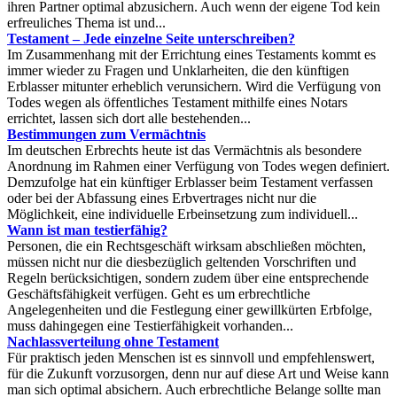
ihren Partner optimal abzusichern. Auch wenn der eigene Tod kein
erfreuliches Thema ist und...
Testament – Jede einzelne Seite unterschreiben?
Im Zusammenhang mit der Errichtung eines Testaments kommt es
immer wieder zu Fragen und Unklarheiten, die den künftigen
Erblasser mitunter erheblich verunsichern. Wird die Verfügung von
Todes wegen als öffentliches Testament mithilfe eines Notars
errichtet, lassen sich dort alle bestehenden...
Bestimmungen zum Vermächtnis
Im deutschen Erbrechts heute ist das Vermächtnis als besondere
Anordnung im Rahmen einer Verfügung von Todes wegen definiert.
Demzufolge hat ein künftiger Erblasser beim Testament verfassen
oder bei der Abfassung eines Erbvertrages nicht nur die
Möglichkeit, eine individuelle Erbeinsetzung zum individuell...
Wann ist man testierfähig?
Personen, die ein Rechtsgeschäft wirksam abschließen möchten,
müssen nicht nur die diesbezüglich geltenden Vorschriften und
Regeln berücksichtigen, sondern zudem über eine entsprechende
Geschäftsfähigkeit verfügen. Geht es um erbrechtliche
Angelegenheiten und die Festlegung einer gewillkürten Erbfolge,
muss dahingegen eine Testierfähigkeit vorhanden...
Nachlassverteilung ohne Testament
Für praktisch jeden Menschen ist es sinnvoll und empfehlenswert,
für die Zukunft vorzusorgen, denn nur auf diese Art und Weise kann
man sich optimal absichern. Auch erbrechtliche Belange sollte man