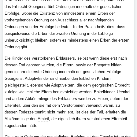
das Erbrecht Georgiens fünf
Ordnungen
innerhalb der gesetzlichen
Erbfolge, wobei die Existenz von mindestens einem Erben der
vorhergehenden Ordnung den Ausschluss aller nachfolgenden
Ordnungen von der Erbfolge bedeutet. In der Praxis heißt dies, dass
beispielsweise die Erben der zweiten Ordnung in der Erbfolge
unberücksichtigt bleiben, sofern es mindestens einen Erben der ersten
Ordnung gibt.
Die Kinder des verstorbenen Erblassers, selbst wenn diese erst nach
dessen Tod geboren wurden, die Eltern, sowie der Ehegatte bilden
gemeinsam die erste Ordnung innerhalb der gesetzlichen Erbfolge
Georgiens. Adoptivkinder sind hierbei den leiblichen Kindern
gleichgestellt, ebenso wie Adoptiveltern, die dem georgischen Erbrecht
zufolge wie leibliche Eltern berücksichtigt werden. Enkelkinder, Urenkel
und andere Abkömmlinge des Erblassers werden zu Erben, sofern der
Elternteil, über den sie mit dem Verstorbenen verwandt waren, zu
dessen Todeszeitpunkt nicht mehr lebt. Ist dies der Fall, erhalten die
Abkömmlinge den
Erbteil
, der eigentlich ihrem verstorbenen Elternteil
zugestanden hätte.
Die zweite Ordnung der gesetzlichen Erbfolge ist den Geschwistern des