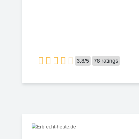
3.8
/
5
78
ratings