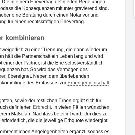
. Die in einem Ehevertrag definierten Regelungen
sodass die Konsequenzen mitunter gravierend sind.
eber eine Beratung durch einen Notar vor und
g für einen rechtskräftigen Ehevertrag.
er kombinieren
unweigerlich zu einer Trennung, die dann wiederum
en hält die Partnerschaft ein Leben lang und wird
einer der Partner, ist die Ehe selbstverständlich
sequenzen hat. So wird das Vermögen des
ben
übereignet. Neben dem überlebenden
Abkömmlinge des Erblassers zur
Erbengemeinschaft
ten, sowie der restlichen Erben ergibt sich für
uch definierten
Erbrecht
. In vielen Fällen wünschen
herem Maße am Nachlass beteiligt wird. Um dies zu
g
erforderlich, die die jeweilige Erbquote wiedergibt.
erbrechtlichen Angelegenheiten ergänzt, sodass es