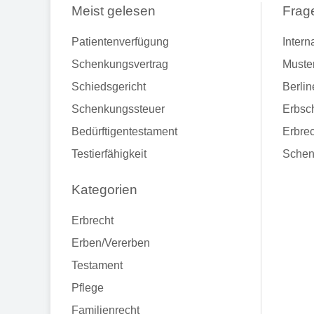
Meist gelesen
Frag
Patientenverfügung
Intern
Schenkungsvertrag
Muste
Schiedsgericht
Berlin
Schenkungssteuer
Erbsch
Bedürftigentestament
Erbrec
Testierfähigkeit
Schen
Kategorien
Erbrecht
Erben/Vererben
Testament
Pflege
Familienrecht