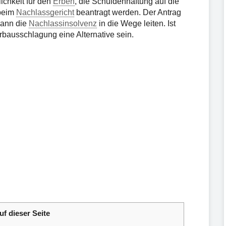
ichkeit für den
Erben
, die Schuldenhaftung auf die
 beim
Nachlassgericht
beantragt werden. Der Antrag
kann die
Nachlassinsolvenz
in die Wege leiten. Ist
rbausschlagung eine Alternative sein.
uf dieser Seite