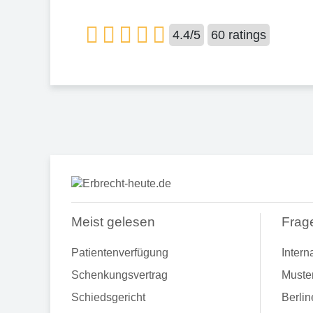
4.4
/
5
60
ratings
Meist gelesen
Frag
Patientenverfügung
Intern
Schenkungsvertrag
Muste
Schiedsgericht
Berlin