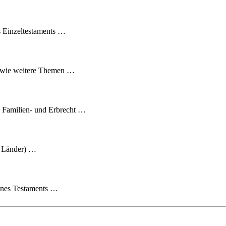
s Einzeltestaments …
sowie weitere Themen …
e Familien- und Erbrecht …
6 Länder) …
eines Testaments …