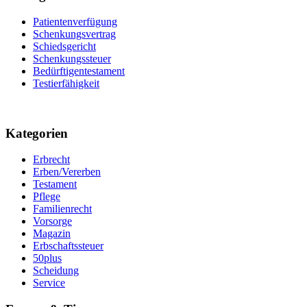
Patientenverfügung
Schenkungsvertrag
Schiedsgericht
Schenkungssteuer
Bedürftigentestament
Testierfähigkeit
Kategorien
Erbrecht
Erben/Vererben
Testament
Pflege
Familienrecht
Vorsorge
Magazin
Erbschaftssteuer
50plus
Scheidung
Service