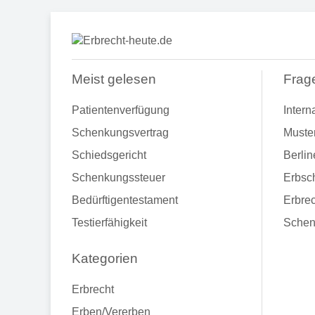
Meist gelesen
Frag
Patientenverfügung
Intern
Schenkungsvertrag
Muste
Schiedsgericht
Berlin
Schenkungssteuer
Erbsch
Bedürftigentestament
Erbrec
Testierfähigkeit
Schen
Kategorien
Erbrecht
Erben/Vererben