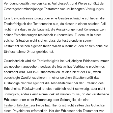
Verfügung gewählt werden kann. Auf diese Art und Weise schützt der
Gesetzgeber minderjährige Testatoren vor unüberlegten
Verfügungen
.
Eine Bewusstseinsstörung oder eine Geistesschwäche schließen die
Testierfähigkeit des Testierenden aus, da dieser in einem solchen Fall
nicht mehr dazu in der Lage ist, die Auswirkungen und Konsequenzen
seiner Entscheidungen realistisch zu beurteilen. Zudem ist in einer
solchen Situation nicht sicher, dass der testierende in seinem
Testament seinen eigenen freien Willen ausdrückt, den er sich ohne die
Einflussnahme Dritter gebildet hat.
Grundsätzlich wird die
Testierfähigkeit
bei volljährigen Erblassern immer
als gegeben angesehen, sodass die letztwillige Verfügung problemlos
anerkannt wird. Nur in Ausnahmefällen ist dies nicht der Fall, wenn
berechtigte Zweifel existieren. In einer solchen Situation prüft das
zuständige
Nachlassgericht
die Testierfähigkeit bei der Erteilung des
Erbscheins. Rückwirkend ist dies natürlich recht schwierig, aber nicht
unmöglich, sodass erst einmal geklärt werden muss, ob der verstorbene
Erblasser unter einer Erkrankung oder Störung litt, die eine
Testierunfähigkeit
zur Folge hat. Hierfür ist nicht selten das Gutachten
eines Psychiaters erforderlich. Hat der Erblasser sein Testament vor