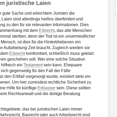
n juristische Laien
 gute Sache und erleichtern Juristen die
aien sind allerdings heillos überfordert und
g zu den für sie relevanten Informationen. Dies
Zusammenhang mit dem
Erbrecht
, das alle Menschen
inmal sterben, denn der Tod ist ein unvermeidlicher
 Mensch, ist dies für die Hinterbliebenen ein
 Aufarbeitung Zeit braucht. Zugleich werden sie
t dem
Erbrecht
konfrontiert, schließlich muss geklärt
en geschehen soll. Wer eine solche Situation
hilfreich ein
Testament
sein kann. Ehepaare
 sich gegenseitig für den Fall der Fälle
den Erbfall vorgesorgt wurde, existiert stets ein
benen. Um hier zumindest rechtliche Sicherheit zu
ne Hilfe für künftige
Erblasser
sein. Diese sollten
beim Rechtsanwalt und die dortige Beratung
chtsgebiete, das bei juristischen Laien immer
rkehrsrecht, Baurecht oder auch Arbeitsrecht sind