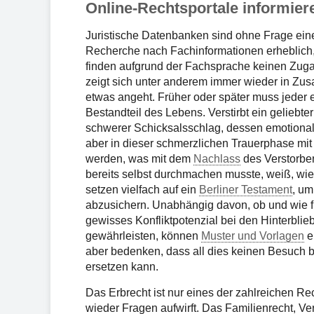
Online-Rechtsportale informiere
Juristische Datenbanken sind ohne Frage eine
Recherche nach Fachinformationen erheblich, L
finden aufgrund der Fachsprache keinen Zugan
zeigt sich unter anderem immer wieder in 
etwas angeht. Früher oder später muss jeder e
Bestandteil des Lebens. Verstirbt ein geliebter
schwerer Schicksalsschlag, dessen emotionale
aber in dieser schmerzlichen Trauerphase mi
werden, was mit dem
Nachlass
des Verstorben
bereits selbst durchmachen musste, weiß, wie 
setzen vielfach auf ein
Berliner Testament
, um
abzusichern. Unabhängig davon, ob und wie für 
gewisses Konfliktpotenzial bei den Hinterblie
gewährleisten, können
Muster und Vorlagen
ei
aber bedenken, dass all dies keinen Besuch 
ersetzen kann.
Das Erbrecht ist nur eines der zahlreichen Re
wieder Fragen aufwirft. Das Familienrecht, Ve