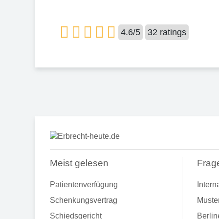
4.6
/
5
32
ratings
Meist gelesen
Frag
Patientenverfügung
Intern
Schenkungsvertrag
Muste
Schiedsgericht
Berlin