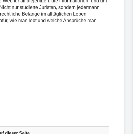
 Web für all diejenigen, die Informationen rund um
cht nur studierte Juristen, sondern jedermann
 rechtliche Belange im alltäglichen Leben
afür, wie man lebt und welche Ansprüche man
uf dieser Seite