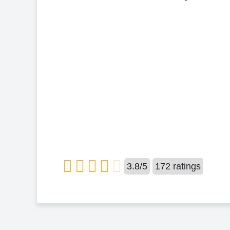
3.8
/
5
172
ratings