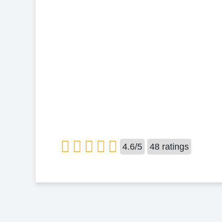
4.6
/
5
48
ratings