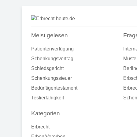
Meist gelesen
Frag
Patientenverfügung
Intern
Schenkungsvertrag
Muste
Schiedsgericht
Berlin
Schenkungssteuer
Erbsch
Bedürftigentestament
Erbrec
Testierfähigkeit
Schen
Kategorien
Erbrecht
Erben/Vererben