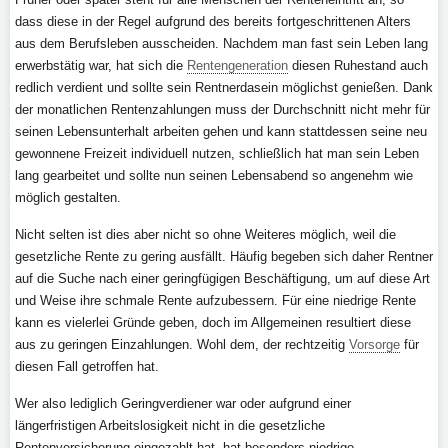
dass diese in der Regel aufgrund des bereits fortgeschrittenen Alters
aus dem Berufsleben ausscheiden. Nachdem man fast sein Leben lang
erwerbstätig war, hat sich die
Rentengeneration
diesen Ruhestand auch
redlich verdient und sollte sein Rentnerdasein möglichst genießen. Dank
der monatlichen Rentenzahlungen muss der Durchschnitt nicht mehr für
seinen Lebensunterhalt arbeiten gehen und kann stattdessen seine neu
gewonnene Freizeit individuell nutzen, schließlich hat man sein Leben
lang gearbeitet und sollte nun seinen Lebensabend so angenehm wie
möglich gestalten.
Nicht selten ist dies aber nicht so ohne Weiteres möglich, weil die
gesetzliche Rente zu gering ausfällt. Häufig begeben sich daher Rentner
auf die Suche nach einer geringfügigen Beschäftigung, um auf diese Art
und Weise ihre schmale Rente aufzubessern. Für eine niedrige Rente
kann es vielerlei Gründe geben, doch im Allgemeinen resultiert diese
aus zu geringen Einzahlungen. Wohl dem, der rechtzeitig
Vorsorge
für
diesen Fall getroffen hat.
Wer also lediglich Geringverdiener war oder aufgrund einer
längerfristigen Arbeitslosigkeit nicht in die gesetzliche
Rentenversicherung eingezahlt hat, hat besonders niedrige