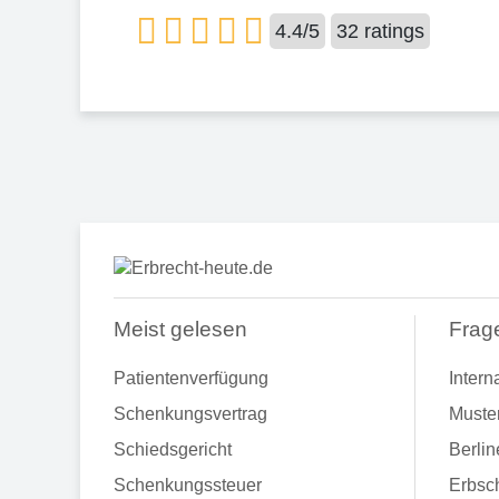
4.4
/
5
32
ratings
Meist gelesen
Frag
Patientenverfügung
Intern
Schenkungsvertrag
Muste
Schiedsgericht
Berlin
Schenkungssteuer
Erbsch