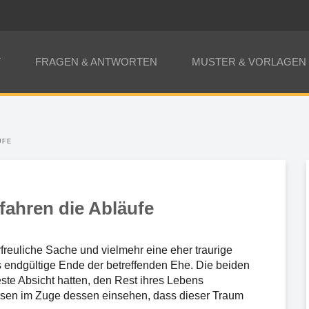
T
FRAGEN & ANTWORTEN
MUSTER & VORLAGEN
UFE
ahren die Abläufe
rfreuliche Sache und vielmehr eine eher traurige
s endgültige Ende der betreffenden Ehe. Die beiden
este Absicht hatten, den Rest ihres Lebens
ssen im Zuge dessen einsehen, dass dieser Traum