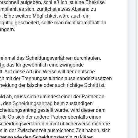
orschnell aufgeben, schließlich ist eine Ehekrise
pfiehlt es sich, zunächst etwas Abstand zu
n. Eine weitere Möglichkeit wäre auch ein
dgültig gescheitert, sollte man nicht krampfhaft an
ängern.
t einmal das Scheidungsverfahren durchlaufen.
hr
, das für gewöhnlich eine zwingende
t. Auf diese Art und Weise will der deutsche
h mit der Trennungssituation auseinanderzusetzen
idung der falsche oder auch richtige Schritt ist.
ald ab, muss sich zumindest einer der Partner an
n, den
Scheidungsantrag
beim zuständigen
heidungsantrag gestellt wurde, wird dieser dem
lt. Ob sich der andere Partner ebenfalls einen
 Scheidungsverfahren nimmt üblicherweise mehrere
n in der Zwischenzeit ausreichend Zeit haben, sich
 ebenso wie den Scheidungstermin zu klären.