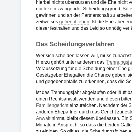
hierbei nichts überstürzen und die Ehe nicht v
noch kein zwingender Scheidungsgrund. So em
gewinnen und an der Partnerschaft zu arbeite
zeitweises
getrennt leben
. Ist die Ehe aber en
dieser festhalten und das Leid so unnötig verl
Das Scheidungsverfahren
Wer sich scheiden lassen will, muss zunächs
Hierzu gehört unter anderem das
Trennungsja
Voraussetzung für die Scheidung einer Ehe gil
Gesetzgeber Ehegatten die Chance geben, sic
und gegebenenfalls zu erkennen, dass die Sche
Ist das Trennungsjahr abgelaufen oder läuft b
einen Rechtsanwalt wenden und diesen bitte
Familiengericht
einzureichen. Nachdem der Sc
anderen Ehepartner durch das Gericht zugestel
Anwalt
nimmt, bleibt diesem überlassen. Ein
Monate in Anspruch, so dass die beiden Gatte
zu einigen. So gilt es, die Scheidungsfolgen