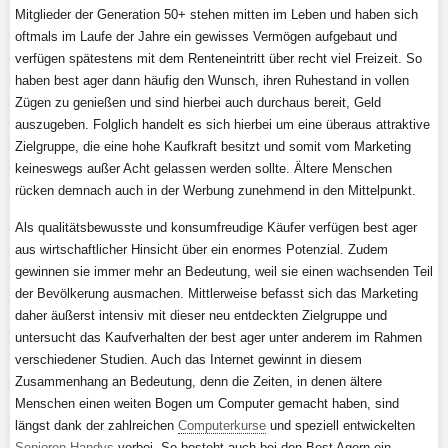
Mitglieder der Generation 50+ stehen mitten im Leben und haben sich
oftmals im Laufe der Jahre ein gewisses Vermögen aufgebaut und
verfügen spätestens mit dem Renteneintritt über recht viel Freizeit. So
haben best ager dann häufig den Wunsch, ihren Ruhestand in vollen
Zügen zu genießen und sind hierbei auch durchaus bereit, Geld
auszugeben. Folglich handelt es sich hierbei um eine überaus attraktive
Zielgruppe, die eine hohe Kaufkraft besitzt und somit vom Marketing
keineswegs außer Acht gelassen werden sollte. Ältere Menschen
rücken demnach auch in der Werbung zunehmend in den Mittelpunkt.
Als qualitätsbewusste und konsumfreudige Käufer verfügen best ager
aus wirtschaftlicher Hinsicht über ein enormes Potenzial. Zudem
gewinnen sie immer mehr an Bedeutung, weil sie einen wachsenden Teil
der Bevölkerung ausmachen. Mittlerweise befasst sich das Marketing
daher äußerst intensiv mit dieser neu entdeckten Zielgruppe und
untersucht das Kaufverhalten der best ager unter anderem im Rahmen
verschiedener Studien. Auch das Internet gewinnt in diesem
Zusammenhang an Bedeutung, denn die Zeiten, in denen ältere
Menschen einen weiten Bogen um Computer gemacht haben, sind
längst dank der zahlreichen
Computerkurse
und speziell entwickelten
Senioren Handys
vorbei. So besteht auch bei den Best Agern ein