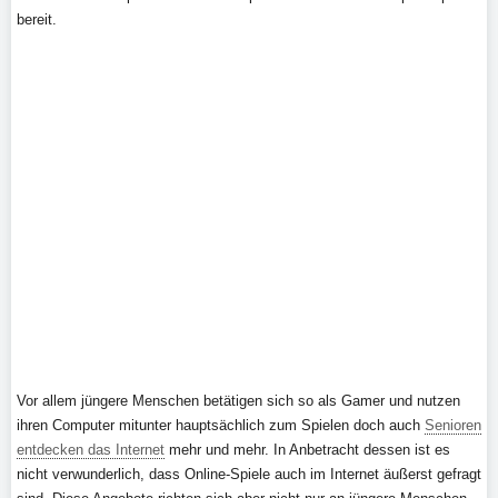
bereit.
Vor allem jüngere Menschen betätigen sich so als Gamer und nutzen
ihren Computer mitunter hauptsächlich zum Spielen doch auch
Senioren
entdecken das Internet
mehr und mehr. In Anbetracht dessen ist es
nicht verwunderlich, dass Online-Spiele auch im Internet äußerst gefragt